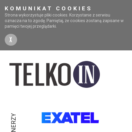
KOMUNIKAT COOKIES
Strona wykorzystuje pliki cookies. Korzystanie z serwisu
oznacza na to zgodę. Pamiętaj, że cookies zostaną zapisane w
pamięci twojej przeglądarki.
X
PARTNERZY