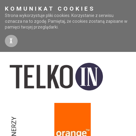
KOMUNIKAT COOKIES
Strona wykorzystuje pliki cookies. Korzystanie z serwisu
oznacza na to zgodę. Pamiętaj, że cookies zostaną zapisane w
pamięci twojej przeglądarki.
X
PARTNERZY