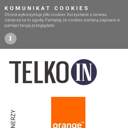
KOMUNIKAT COOKIES
Strona wykorzystuje pliki cookies. Korzystanie z serwisu
oznacza na to zgodę. Pamiętaj, że cookies zostaną zapisane w
pamięci twojej przeglądarki.
X
PARTNERZY