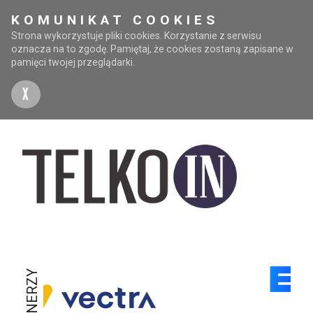
KOMUNIKAT COOKIES
Strona wykorzystuje pliki cookies. Korzystanie z serwisu
oznacza na to zgodę. Pamiętaj, że cookies zostaną zapisane w
pamięci twojej przeglądarki.
X
PARTNERZY