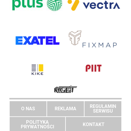
REGULAMIN
O NAS
REKLAMA
SERWISU
POLITYKA
KONTAKT
PRYWATNOŚCI