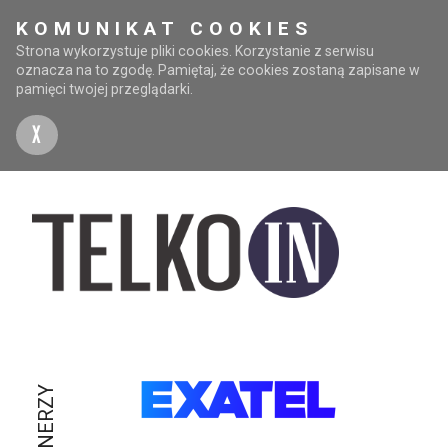
KOMUNIKAT COOKIES
Strona wykorzystuje pliki cookies. Korzystanie z serwisu
oznacza na to zgodę. Pamiętaj, że cookies zostaną zapisane w
pamięci twojej przeglądarki.
X
PARTNERZY