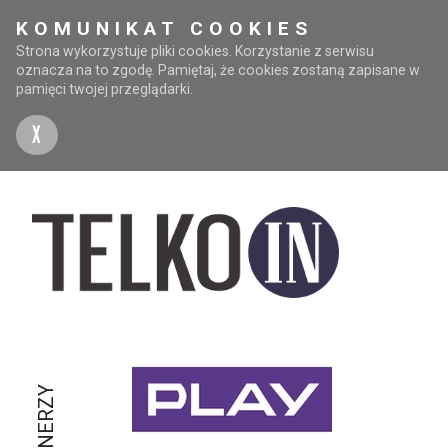
KOMUNIKAT COOKIES
Strona wykorzystuje pliki cookies. Korzystanie z serwisu
oznacza na to zgodę. Pamiętaj, że cookies zostaną zapisane w
pamięci twojej przeglądarki.
X
PARTNERZY