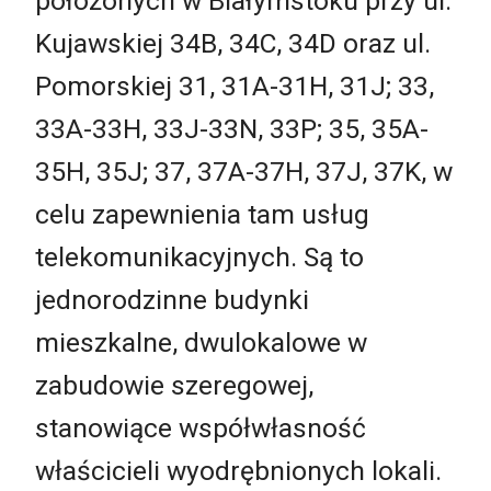
położonych w Białymstoku przy ul.
Kujawskiej 34B, 34C, 34D oraz ul.
Pomorskiej 31, 31A-31H, 31J; 33,
33A-33H, 33J-33N, 33P; 35, 35A-
35H, 35J; 37, 37A-37H, 37J, 37K, w
celu zapewnienia tam usług
telekomunikacyjnych. Są to
jednorodzinne budynki
mieszkalne, dwulokalowe w
zabudowie szeregowej,
stanowiące współwłasność
właścicieli wyodrębnionych lokali.