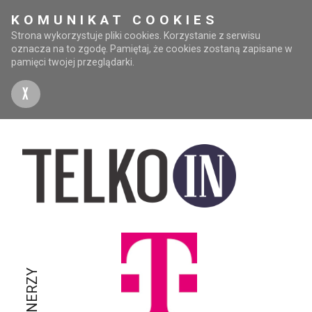
KOMUNIKAT COOKIES
Strona wykorzystuje pliki cookies. Korzystanie z serwisu
oznacza na to zgodę. Pamiętaj, że cookies zostaną zapisane w
pamięci twojej przeglądarki.
X
PARTNERZY