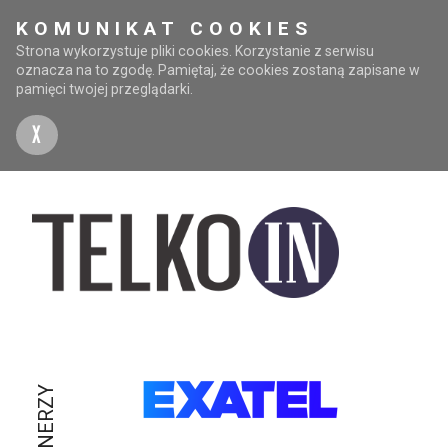
KOMUNIKAT COOKIES
Strona wykorzystuje pliki cookies. Korzystanie z serwisu
oznacza na to zgodę. Pamiętaj, że cookies zostaną zapisane w
pamięci twojej przeglądarki.
X
PARTNERZY