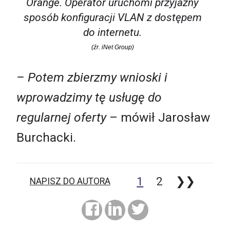
Orange. Operator uruchomi przyjazny
sposób konfiguracji VLAN z dostępem
do internetu.
(źr. iNet Group)
– Potem zbierzmy wnioski i
wprowadzimy tę usługę do
regularnej oferty
– mówił Jarosław
Burchacki.
1
2
❯❯
NAPISZ DO AUTORA