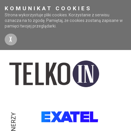
KOMUNIKAT COOKIES
Strona wykorzystuje pliki cookies. Korzystanie z serwisu
oznacza na to zgodę. Pamiętaj, że cookies zostaną zapisane w
pamięci twojej przeglądarki.
X
PARTNERZY