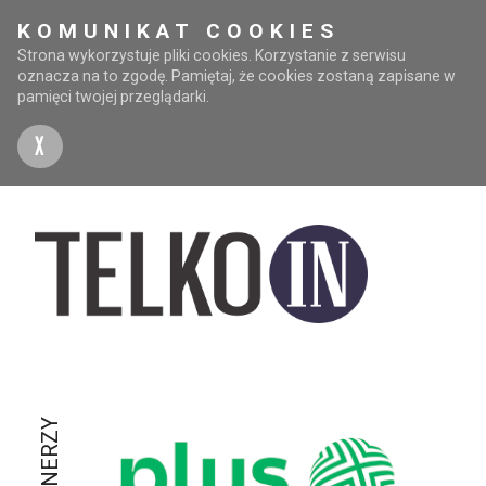
KOMUNIKAT COOKIES
Strona wykorzystuje pliki cookies. Korzystanie z serwisu
oznacza na to zgodę. Pamiętaj, że cookies zostaną zapisane w
pamięci twojej przeglądarki.
X
PARTNERZY