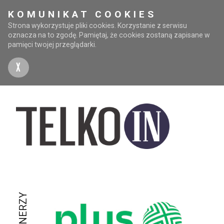
KOMUNIKAT COOKIES
Strona wykorzystuje pliki cookies. Korzystanie z serwisu
oznacza na to zgodę. Pamiętaj, że cookies zostaną zapisane w
pamięci twojej przeglądarki.
X
PARTNERZY