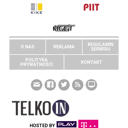
REGULAMIN
O NAS
REKLAMA
SERWISU
POLITYKA
KONTAKT
PRYWATNOŚCI
HOSTED BY