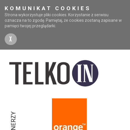
KOMUNIKAT COOKIES
Strona wykorzystuje pliki cookies. Korzystanie z serwisu
oznacza na to zgodę. Pamiętaj, że cookies zostaną zapisane w
pamięci twojej przeglądarki.
X
PARTNERZY