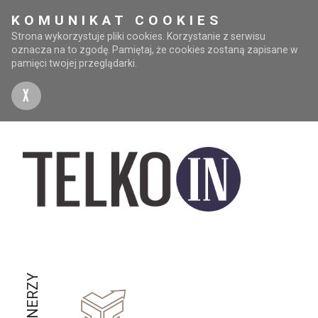
KOMUNIKAT COOKIES
Strona wykorzystuje pliki cookies. Korzystanie z serwisu
oznacza na to zgodę. Pamiętaj, że cookies zostaną zapisane w
pamięci twojej przeglądarki.
X
PARTNERZY