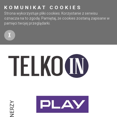
KOMUNIKAT COOKIES
Strona wykorzystuje pliki cookies. Korzystanie z serwisu
oznacza na to zgodę. Pamiętaj, że cookies zostaną zapisane w
pamięci twojej przeglądarki.
X
PARTNERZY