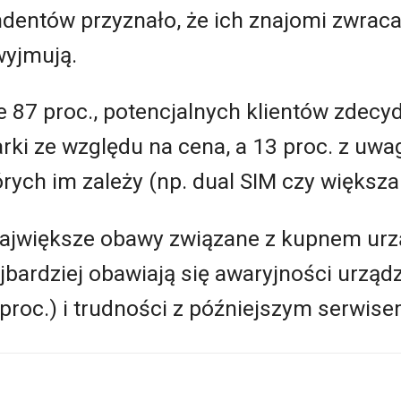
ondentów przyznało, że ich znajomi zwra
wyjmują.
 87 proc., potencjalnych klientów zdecy
ki ze względu na cena, a 13 proc. z uwa
órych im zależy (np. dual SIM czy większ
 największe obawy związane z kupnem urz
bardziej obawiają się awaryjności urządz
proc.) i trudności z późniejszym serwise