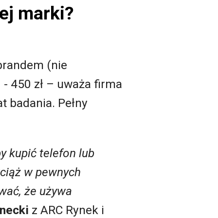
ej marki?
-brandem (nie
- 450 zł – uważa firma
at badania. Pełny
 kupić telefon lub
wciąż w pewnych
ywać, że używa
necki
z ARC Rynek i