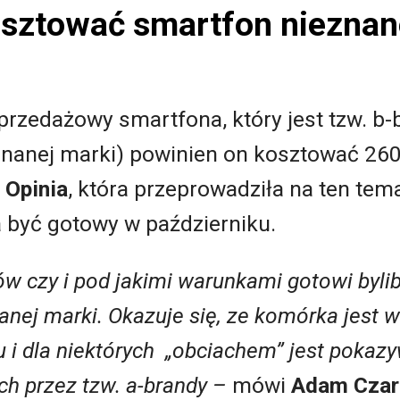
osztować smartfon nieznan
przedażowy smartfona, który jest tzw. b
anej marki) powinien on kosztować 260 
 Opinia
, która przeprowadziła na ten tem
a być gotowy w październiku.
 czy i pod jakimi warunkami gotowi byliby
anej marki. Okazuje się, ze komórka jest 
u i dla niektórych „obciachem” jest pokaz
h przez tzw. a-brandy –
mówi
Adam Czar