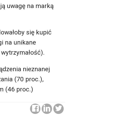
cają uwagę na marką
dowałoby się kupić
gi na unikane
a wytrzymałość).
ądzenia nieznanej
ania (70 proc.),
m (46 proc.)