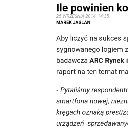
Ile powinien k
25 WRZEŚNIA 2014, 14:35
MAREK JAŚLAN
Aby liczyć na sukces s
sygnowanego logiem zn
badawcza
ARC Rynek i
raport na ten temat m
-
Pytaliśmy respondentów
smartfona nowej, niezn
kręgach oznaką prestiż
urządzeń sprzedawanyc