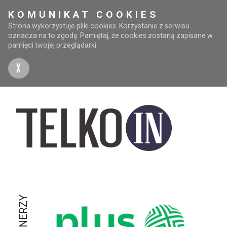
KOMUNIKAT COOKIES
Strona wykorzystuje pliki cookies. Korzystanie z serwisu
oznacza na to zgodę. Pamiętaj, że cookies zostaną zapisane w
pamięci twojej przeglądarki.
X
PARTNERZY