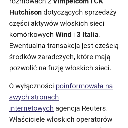
rozmowach z
Vimpelcom
i
CK
Hutchison
dotyczących sprzedaży
części aktywów włoskich sieci
komórkowych
Wind
i
3 Italia
.
Ewentualna transakcja jest częścią
środków zaradczych, które mają
pozwolić na fuzję włoskich sieci.
O wyłączności
poinformowała na
swych stronach
internetowych
agencja Reuters.
Właściciele włoskich operatorów