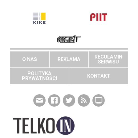
REGULAMIN
O NAS
REKLAMA
SERWISU
POLITYKA
KONTAKT
PRYWATNOŚCI