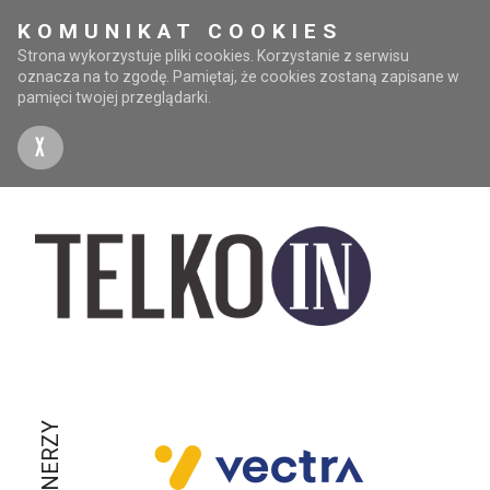
KOMUNIKAT COOKIES
Strona wykorzystuje pliki cookies. Korzystanie z serwisu
oznacza na to zgodę. Pamiętaj, że cookies zostaną zapisane w
pamięci twojej przeglądarki.
X
PARTNERZY