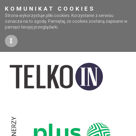
KOMUNIKAT COOKIES
Strona wykorzystuje pliki cookies. Korzystanie z serwisu
oznacza na to zgodę. Pamiętaj, że cookies zostaną zapisane w
pamięci twojej przeglądarki.
X
PARTNERZY