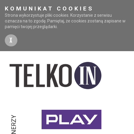
KOMUNIKAT COOKIES
Strona wykorzystuje pliki cookies. Korzystanie z serwisu
oznacza na to zgodę. Pamiętaj, że cookies zostaną zapisane w
pamięci twojej przeglądarki.
X
PARTNERZY