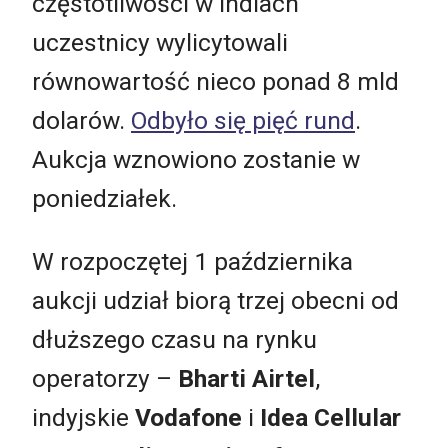
częstotliwości w Indiach
uczestnicy wylicytowali
równowartość nieco ponad 8 mld
dolarów.
Odbyło się pięć rund
.
Aukcja wznowiono zostanie w
poniedziałek.
W rozpoczętej 1 października
aukcji udział biorą trzej obecni od
dłuższego czasu na rynku
operatorzy –
Bharti Airtel
,
indyjskie
Vodafone
i
Idea Cellular