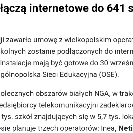
łączą internetowe do 641 
ji
zawarło umowę z wielkopolskim oper
zkolnych zostanie podłączonych do inter
Instalacje mają być gotowe do 30 wrześn
gólnopolska Sieci Edukacyjna (OSE).
połecznych obszarów białych NGA, w trak
edsiębiorcy telekomunikacyjni zadeklarow
tys. szkół znajdujących się w 5,7 tys. lok
sie planuje trzech operatorów: Inea
, Net