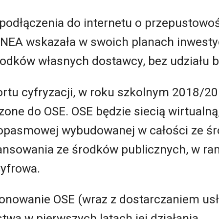
podłączenia do internetu o przepustowoś
 INEA wskazała w swoich planach inwesty
rodków własnych dostawcy, bez udziału 
ortu cyfryzacji, w roku szkolnym 2018/2
one do OSE. OSE będzie siecią wirtualną, 
okopasmowej wybudowanej w całości ze ś
finansowania ze środków publicznych, w 
yfrowa.
onowanie OSE (wraz z dostarczaniem usł
twa w pierwszych latach jej działania.