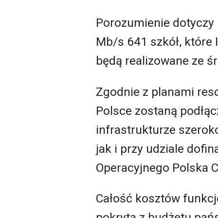
Porozumienie dotyczy 
Mb/s 641 szkół, które
będą realizowane ze ś
Zgodnie z planami res
Polsce zostaną podłącz
infrastrukturze szer
jak i przy udziale do
Operacyjnego Polska C
Całość kosztów funkcj
pokryta z budżetu pańs