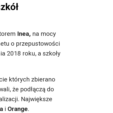
szkół
atorem
Inea,
na mocy
netu o przepustowości
ia 2018 roku, a szkoły
cie których zbierano
ali, że podłączą do
alizacji. Największe
ia
i
Orange
.