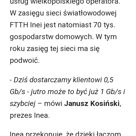
usług wielkopolskiego operatora.
W zasięgu sieci światłowodowej
FTTH Inei jest natomiast 70 tys.
gospodarstw domowych. W tym
roku zasięg tej sieci ma się
podwoić.
- Dziś dostarczamy klientowi 0,5
Gb/s - jutro może to być już 1 Gb/s i
szybciej
– mówi
Janusz Kosiński
,
prezes Inea.
Inea przekonuje, że dzięki łączom