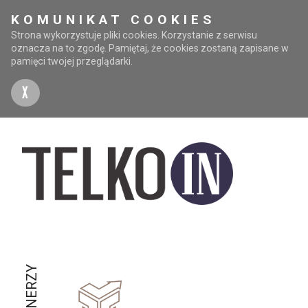
KOMUNIKAT COOKIES
Strona wykorzystuje pliki cookies. Korzystanie z serwisu
oznacza na to zgodę. Pamiętaj, że cookies zostaną zapisane w
pamięci twojej przeglądarki.
X
PARTNERZY