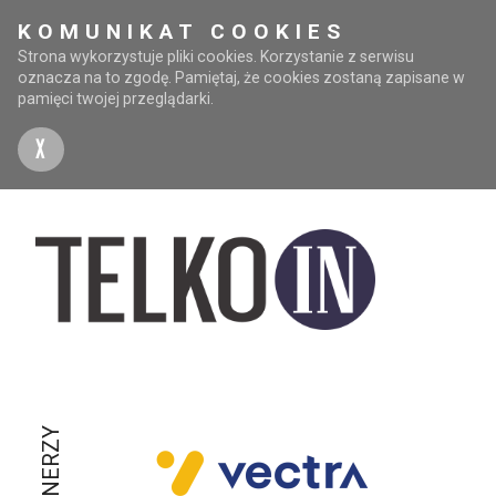
KOMUNIKAT COOKIES
Strona wykorzystuje pliki cookies. Korzystanie z serwisu
oznacza na to zgodę. Pamiętaj, że cookies zostaną zapisane w
pamięci twojej przeglądarki.
X
PARTNERZY