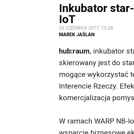
Inkubator sta
IoT
26 CZERWCA 2017, 15:28
MAREK JAŚLAN
hub:raum
, inkubator s
skierowany jest do sta
mogące wykorzystać te
Interencie Rzeczy. Ef
komercjalizacja pomys
W ramach WARP NB-IoT
wsparcie biznesowe ek