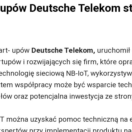
r-upów Deutsche Telekom s
tart- upów
Deutsche Telekom
,
uruchomił
rtupów i rozwijających się firm, które op
chnologię sieciową NB-IoT, wykorzysty
ektem współpracy może być wsparcie tech
łów oraz potencjalna inwestycja ze stro
 można uzyskać pomoc techniczną na et
spertów przy implementacji produktu na