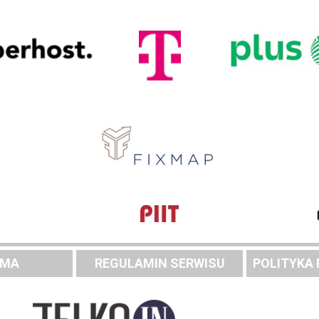
AMA
REGULAMIN SERWISU
POLITYKA