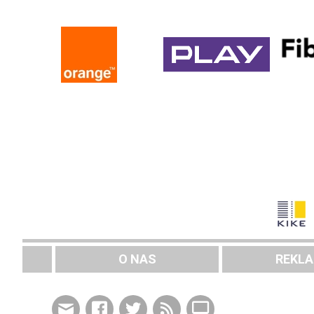
O NAS
REKL