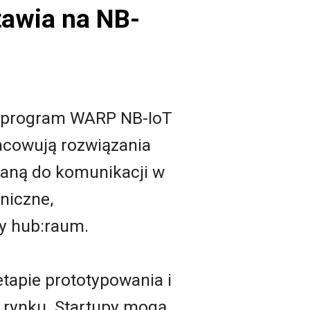
tawia na NB-
 program WARP NB-IoT
racowują rozwiązania
waną do komunikacji w
niczne,
ny hub:raum.
apie prototypowania i
 rynku. Startupy mogą