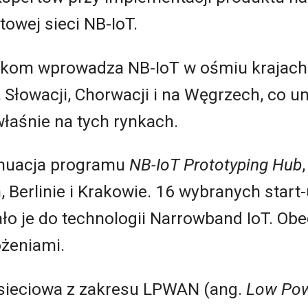
towej sieci NB-IoT.
ekom wprowadza NB-IoT w ośmiu krajach:
ii, Słowacji, Chorwacji i na Węgrzech, co 
łaśnie na tych rynkach.
ynuacja programu
NB-IoT Prototyping Hub
 Berlinie i Krakowie. 16 wybranych start
ło je do technologii Narrowband IoT. Obe
żeniami.
a sieciowa z zakresu LPWAN (ang.
Low Pow