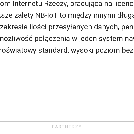
om Internetu Rzeczy, pracująca na lice
ksze zalety NB-IoT to między innymi dług
 zakresie ilości przesyłanych danych, pen
żliwość połączenia w jeden system naw
lnoświatowy standard, wysoki poziom be
PARTNERZY