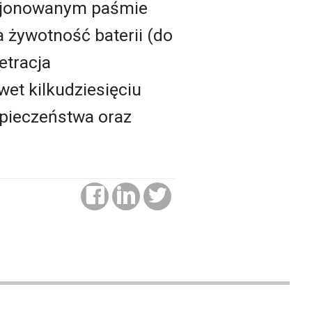
ncjonowanym paśmie
a żywotność baterii (do
etracja
et kilkudziesięciu
zpieczeństwa oraz