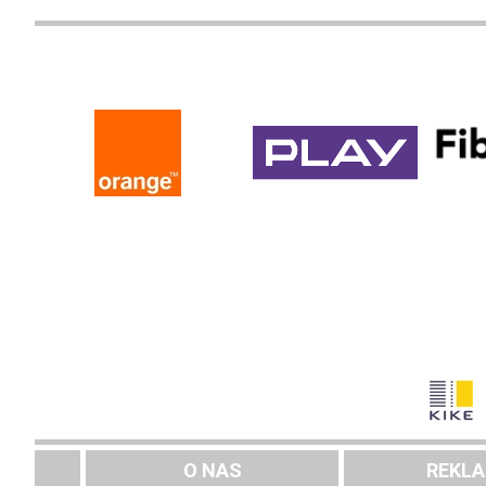
O NAS
REKL