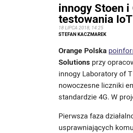
innogy Stoen i
testowania IoT
18 LIPCA 2018, 14:25
STEFAN KACZMAREK
Orange Polska
poinfo
Solutions
przy opracow
innogy Laboratory of T
nowoczesne liczniki en
standardzie 4G. W proj
Pierwsza faza działaln
usprawniających komun