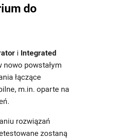
rium do
rator
i
Integrated
 w nowo powstałym
ania łączące
ilne, m.in. oparte na
eń.
waniu rozwiązań
zetestowane zostaną