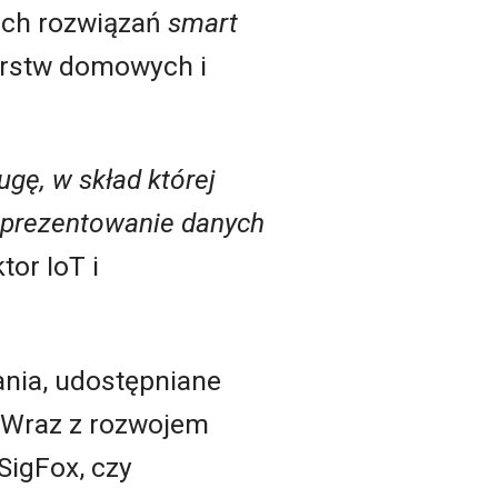
kach rozwiązań
smart
arstw domowych i
gę, w skład której
i prezentowanie danych
ktor IoT i
ania, udostępniane
. Wraz z rozwojem
SigFox, czy