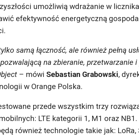
rzyszłości umożliwią wdrażanie w liczni
prawić efektywność energetyczną gospod
i.
ylko samą łączność, ale również pełną usłu
 pozwalającą na zbieranie, przetwarzanie 
Object
– mówi
Sebastian Grabowski
, dyre
ologii w Orange Polska.
estowane przede wszystkim trzy rozwiąz
mobilnych: LTE kategorii 1, M1 oraz NB1
ędą również technologie takie jak: LoRa, 