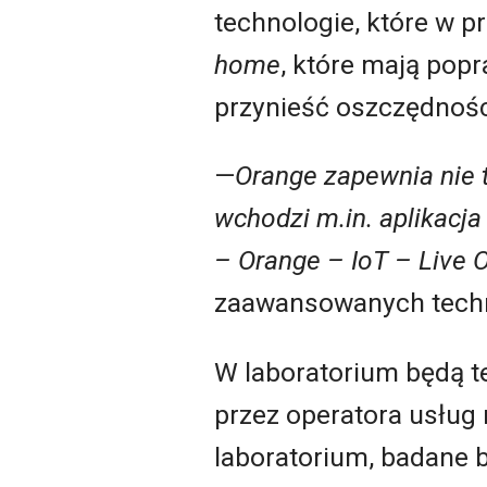
technologie, które w p
home
, które mają po
przynieść oszczędnośc
—
Orange zapewnia nie t
wchodzi m.in. aplikacja
– Orange – IoT – Live 
zaawansowanych techn
W laboratorium będą t
przez operatora usług 
laboratorium, badane b