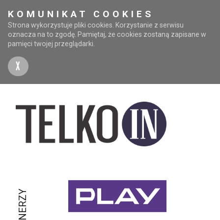
KOMUNIKAT COOKIES
Strona wykorzystuje pliki cookies. Korzystanie z serwisu
oznacza na to zgodę. Pamiętaj, że cookies zostaną zapisane w
pamięci twojej przeglądarki.
X
PARTNERZY