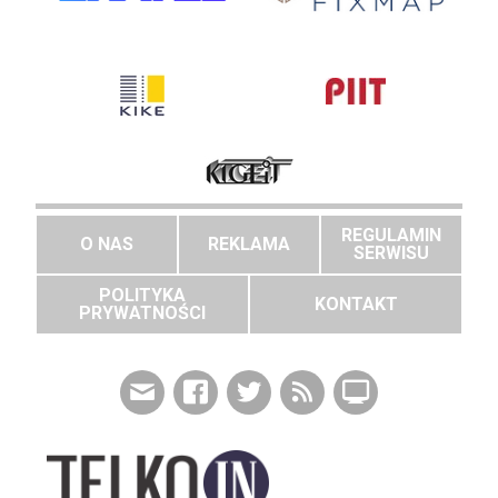
REGULAMIN
O NAS
REKLAMA
SERWISU
POLITYKA
KONTAKT
PRYWATNOŚCI