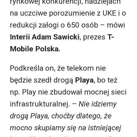
rynkowej konkurencji, nadziejach
na uczciwe porozumienie z UKE i o
redukcji załogi o 650 osób – mówi
Interii
Adam Sawicki
, prezes
T-
Mobile Polska.
Podkreśla on, że telekom nie
będzie szedł drogą
Playa
, bo też
np. Play nie zbudował mocnej sieci
infrastrukturalnej. –
Nie idziemy
drogą Playa, choćby dlatego, że
mocno skupiamy się na istniejącej