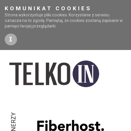
KOMUNIKAT COOKIES
Strona wykorzystuje pliki cookies. Korzystanie z serwisu
oznacza na to zgodę. Pamiętaj, że cookies zostaną zapisane w
pamięci twojej przeglądarki.
X
PARTNERZY