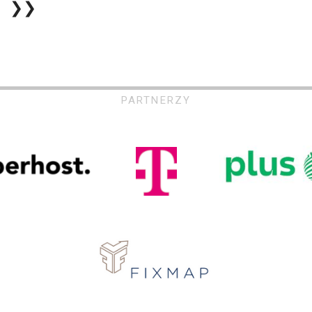
❯❯
PARTNERZY