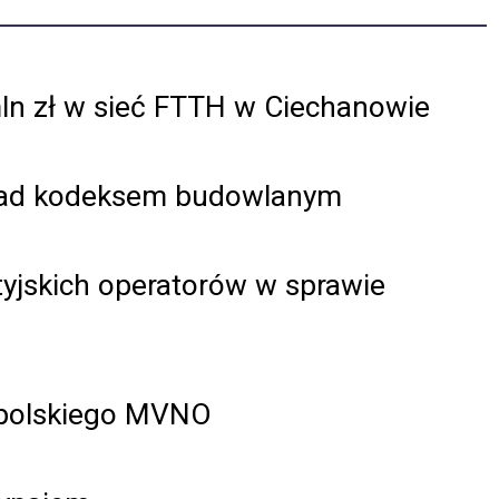
ln zł w sieć FTTH w Ciechanowie
 nad kodeksem budowlanym
tyjskich operatorów w sprawie
w polskiego MVNO