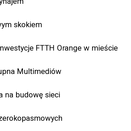
wynajem
owym skokiem
inwestycje FTTH Orange w mieście
upna Multimediów
ia na budowę sieci
h szerokopasmowych