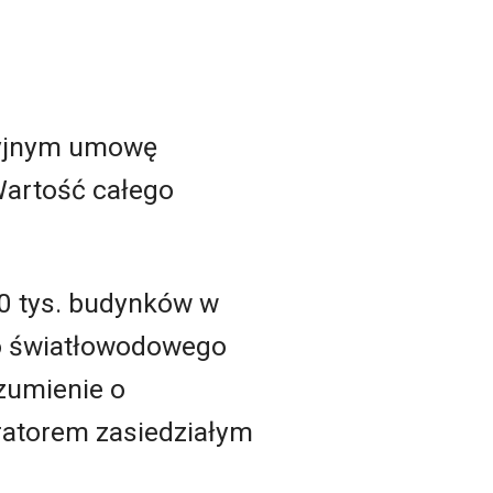
cyjnym umowę
Wartość całego
80 tys. budynków w
do światłowodowego
zumienie o
eratorem zasiedziałym