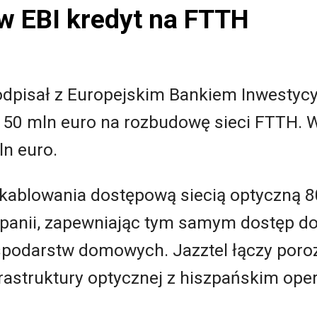
 w EBI kredyt na FTTH
podpisał z Europejskim Bankiem Inwesty
150 mln euro na rozbudowę sieci FTTH. 
ln euro.
 okablowania dostępową siecią optyczną 
zpanii, zapewniając tym samym dostęp 
ospodarstw domowych. Jazztel łączy poro
frastruktury optycznej z hiszpańskim op