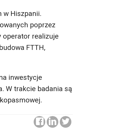
 w Hiszpanii.
izowanych poprzez
 operator realizuje
t budowa FTTH,
na inwestycje
a. W trakcie badania są
rokopasmowej.