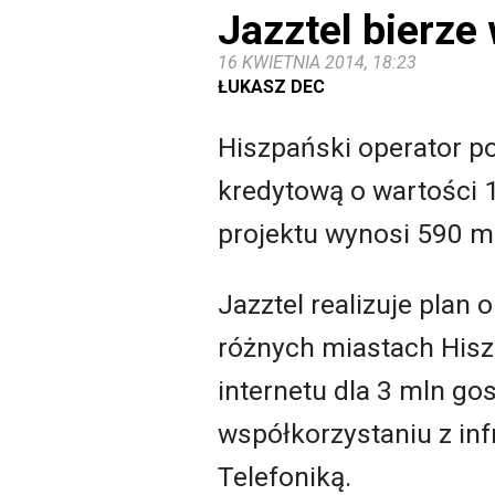
Jazztel bierze
16 KWIETNIA 2014, 18:23
ŁUKASZ DEC
Hiszpański operator 
kredytową o wartości 
projektu wynosi 590 m
Jazztel realizuje plan
różnych miastach His
internetu dla 3 mln g
współkorzystaniu z in
Telefoniką.