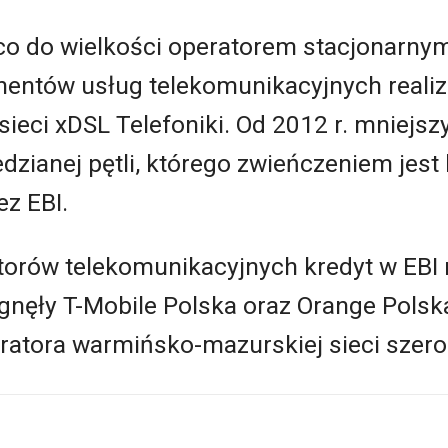
co do wielkości operatorem stacjonarnym
nentów usług telekomunikacyjnych real
ieci xDSL Telefoniki. Od 2012 r. mniejszy
dzianej pętli, którego zwieńczeniem jes
z EBI.
torów telekomunikacyjnych kredyt w EBI 
ągnęły T-Mobile Polska oraz Orange Polsk
ratora warmińsko-mazurskiej sieci sze