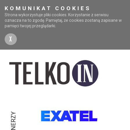
KOMUNIKAT COOKIES
Strona wykorzystuje pliki cookies. Korzystanie z serwisu
oznacza na to zgodę. Pamiętaj, że cookies zostaną zapisane w
pamięci twojej przeglądarki.
X
PARTNERZY