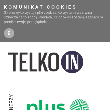
KOMUNIKAT COOKIES
Strona wykorzystuje pliki cookies. Korzystanie z serwisu
oznacza na to zgodę. Pamiętaj, że cookies zostaną zapisane w
pamięci twojej przeglądarki.
X
PARTNERZY