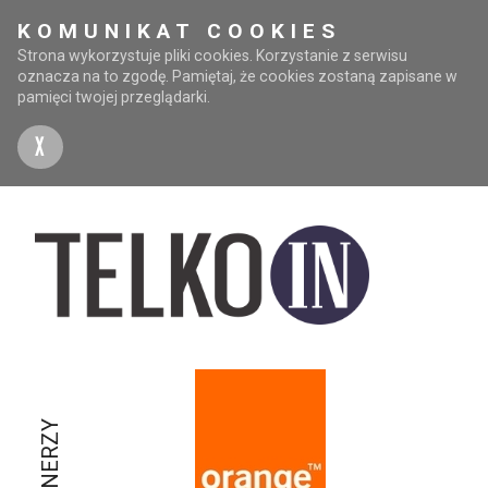
KOMUNIKAT COOKIES
Strona wykorzystuje pliki cookies. Korzystanie z serwisu
oznacza na to zgodę. Pamiętaj, że cookies zostaną zapisane w
pamięci twojej przeglądarki.
X
PARTNERZY