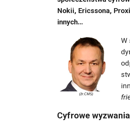
Nokii, Ericssona, Prox
innych.
..
W 
dy
od
st
in
(źr.CMS)
fr
Cyfrowe wyzwania