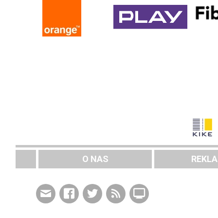
O NAS
REKL