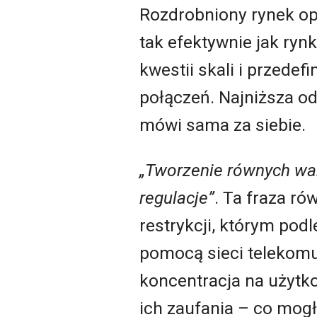
Rozdrobniony rynek ope
tak efektywnie jak ryn
kwestii skali i przedef
połączeń. Najniższa od
mówi sama za siebie.
„Tworzenie równych wa
regulacje
”
. Ta fraza ró
restrykcji, którym pod
pomocą sieci telekomu
koncentracja na użytk
ich zaufania – co mog