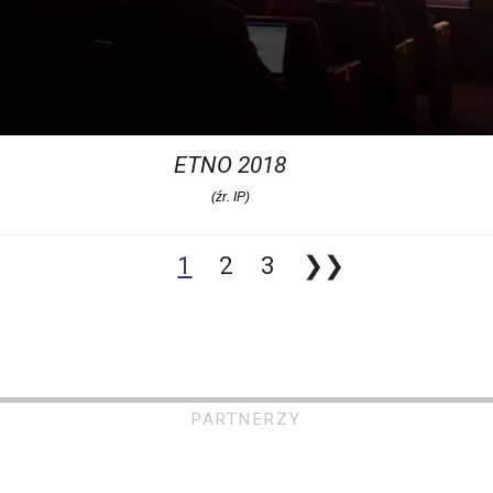
ETNO 2018
(źr. IP)
1
2
3
❯❯
PARTNERZY