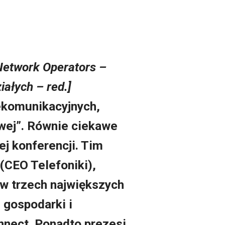
Network Operators –
iałych – red.]
ekomunikacyjnych,
wej
”. Równie ciekawe
ej konferencji. Tim
(CEO Telefoni
ki),
ów trzech największych
.
gospodarki i
nnect. Ponadto prezesi