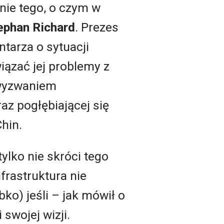
nie tego, o czym w
ephan Richard
. Prezes
tarza o sytuacji
iązać jej problemy z
 wyzwaniem
az pogłębiającej się
hin.
ylko nie skróci tego
frastruktura nie
ko) jeśli – jak mówił o
swojej wizji.