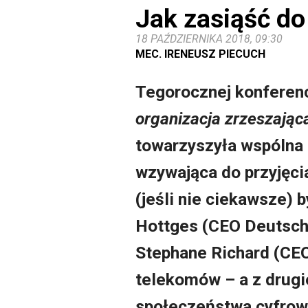
Jak zasiąść do
18 PAŹDZIERNIKA 2018, 09:30
MEC. IRENEUSZ PIECUCH
Tegorocznej konferen
organizacja zrzeszając
towarzyszyła wspólna 
wzywając
a do przyjęc
(jeśli nie ciekawsze
) 
Hott
ges
(CEO Deutsch
Stephane Richard
(CEO
telekomów
– a z drugi
społeczeństwa cyfro