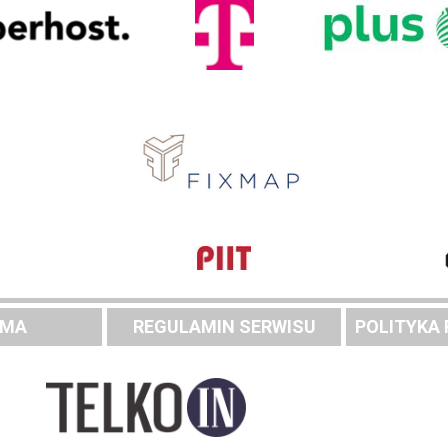
AMA
REGULAMIN SERWISU
POLITYKA