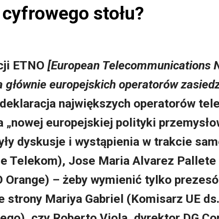
 cyfrowego stołu?
cji ETNO
[European Telecommunications 
a głównie europejskich operatorów zasiedz
deklaracja największych operatorów tel
ia
„nowej europejskiej polityki przemysło
były dyskusje i wystąpienia w trakcie sam
e Tele
kom
), Jose Maria Alvarez Pallete
 Orange
) – żeby wymienić tylko prezes
e strony Mariya Gabriel
(Komisarz UE ds
wego
), czy Roberto Viola,
dyrektor DG Co