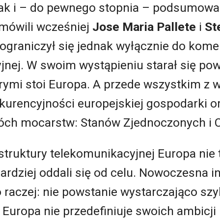
jak i – do pewnego stopnia – podsumowa
mówili wcześniej
Jose Maria Pallete
i
St
graniczył się jednak wyłącznie do komen
nej. W swoim wystąpieniu starał się pow
rymi stoi Europa. A przede wszystkim z
urencyjności europejskiej gospodarki or
óch mocarstw: Stanów Zjednoczonych i C
truktury telekomunikacyjnej Europa nie t
ardziej oddali się od celu. Nowoczesna in
 raczej: nie powstanie wystarczająco szyb
uropa nie przedefiniuje swoich ambicji i 