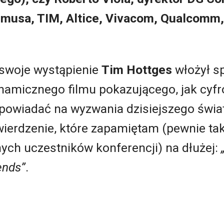
imusa, TIM, Altice, Vivacom, Qualcomm, T
swoje wystąpienie
Tim Hottges
włożył sp
namicznego filmu pokazującego, jak cyf
powiadać na wyzwania dzisiejszego świa
wierdzenie, które zapamiętam (pewnie ta
nych uczestników konferencji) na dłużej:
iends
”
.