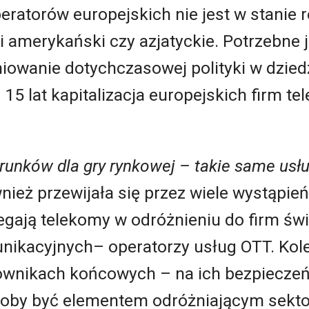
ratorów europejskich nie jest w stanie 
ki amerykański czy azjatyckie. Potrzebne 
iniowanie dotychczasowej polityki w dziedz
 15 lat kapitalizacja europejskich firm 
runków dla
gry rynkowej – takie same usłu
wnież przewijała się przez wiele wystąpie
legają telekomy w odróżnieniu do firm św
nikacyjnych– operatorzy usług OTT. Kole
ownikach końcowych – na ich bezpieczeń
łoby być elementem odróżniającym sekto