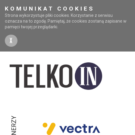
KOMUNIKAT COOKIES
Strona wykorzystuje pliki cookies. Korzystanie z serwisu
oznacza na to zgodę. Pamiętaj, że cookies zostaną zapisane w
pamięci twojej przeglądarki.
X
PARTNERZY