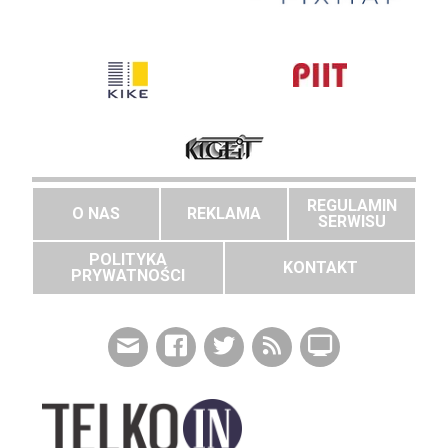
REGULAMIN
O NAS
REKLAMA
SERWISU
POLITYKA
KONTAKT
PRYWATNOŚCI