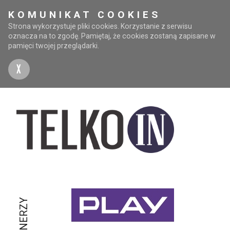
KOMUNIKAT COOKIES
Strona wykorzystuje pliki cookies. Korzystanie z serwisu
oznacza na to zgodę. Pamiętaj, że cookies zostaną zapisane w
pamięci twojej przeglądarki.
X
PARTNERZY