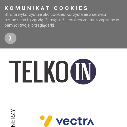
KOMUNIKAT COOKIES
Strona wykorzystuje pliki cookies. Korzystanie z serwisu
oznacza na to zgodę. Pamiętaj, że cookies zostaną zapisane w
pamięci twojej przeglądarki.
X
PARTNERZY