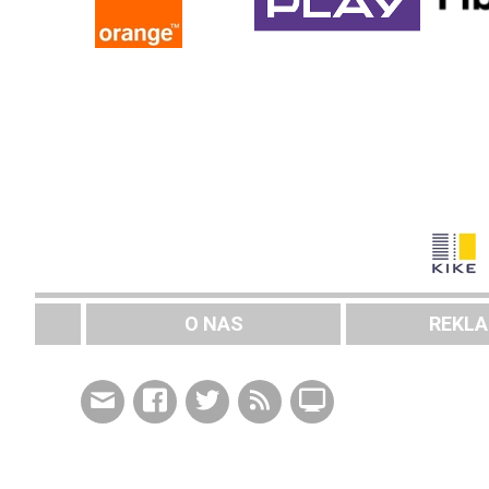
O NAS
REKL