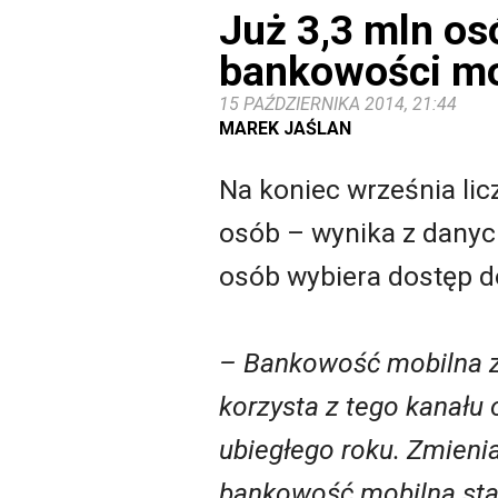
Już 3,3 mln os
bankowości mo
15 PAŹDZIERNIKA 2014, 21:44
MAREK JAŚLAN
Na koniec września lic
osób – wynika z danyc
osób wybiera dostęp do
– Bankowość mobilna zy
korzysta z tego kanału 
ubiegłego roku. Zmienia
bankowość mobilna sta