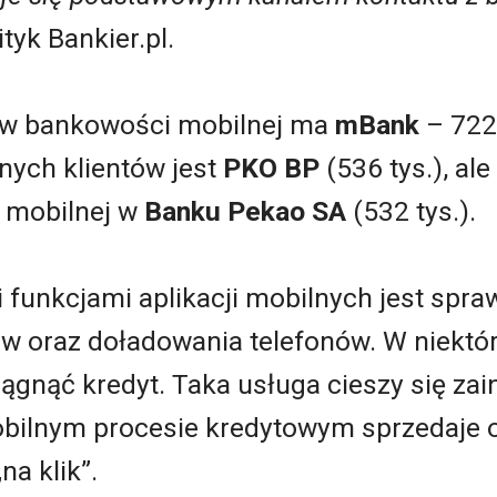
ityk Bankier.pl.
ów bankowości mobilnej ma
mBank
– 722 
nych klientów jest
PKO BP
(536 tys.), al
 mobilnej w
Banku Pekao SA
(532 tys.).
funkcjami aplikacji mobilnych jest spra
 oraz doładowania telefonów. W niektó
ągnąć kredyt. Taka usługa cieszy się za
bilnym procesie kredytowym sprzedaje o
na klik”.