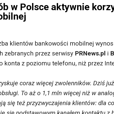
ób w Polsce aktywnie korzy
bilnej
zba klientów bankowości mobilnej wynosi
h zebranych przez serwisy
PRNews.pl
i
B
 konta z poziomu telefonu, niż przez Inte
skuje coraz więcej zwolenników. Dziś już
obsługi. To aż o 1,1 mln więcej niż w anal
ją się też przyzwyczajenia klientów: dla c
je się podstawowym kanałem kontaktu z 