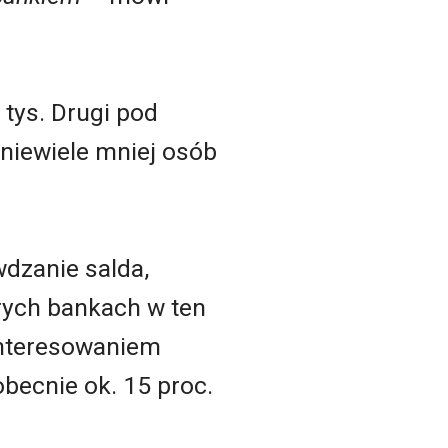
tys. Drugi pod
e niewiele mniej osób
wdzanie salda,
rych bankach w ten
interesowaniem
becnie ok. 15 proc.