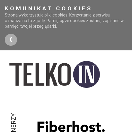
KOMUNIKAT COOKIES
Strona wykorzystuje pliki cookies. Korzystanie z serwisu
oznacza na to zgodę. Pamiętaj, że cookies zostaną zapisane w
pamięci twojej przeglądarki.
X
PARTNERZY