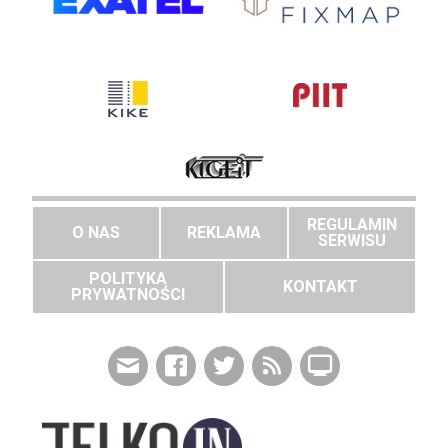
REGULAMIN
O NAS
REKLAMA
SERWISU
POLITYKA
KONTAKT
PRYWATNOŚCI