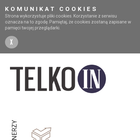
KOMUNIKAT COOKIES
Strona wykorzystuje pliki cookies. Korzystanie z serwisu
oznacza na to zgodę. Pamiętaj, że cookies zostaną zapisane w
pamięci twojej przeglądarki.
X
PARTNERZY