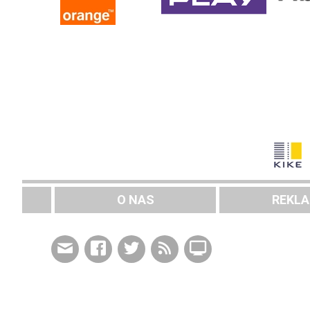
O NAS
REKL