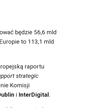
tować będzie 56,6 mld
 Europie to 113,1 mld
ropejską raportu
upport strategic
nie Komisji
Dublin
i
InterDigital
.