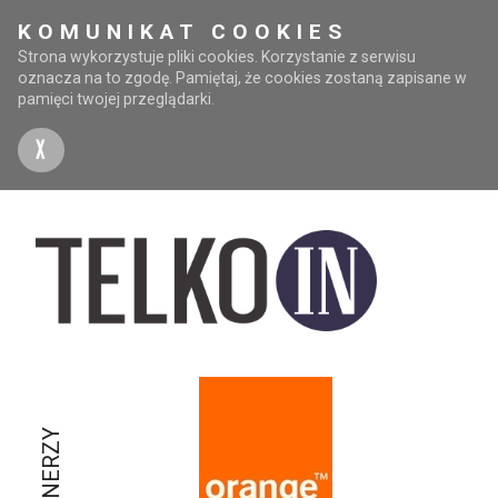
KOMUNIKAT COOKIES
Strona wykorzystuje pliki cookies. Korzystanie z serwisu
oznacza na to zgodę. Pamiętaj, że cookies zostaną zapisane w
pamięci twojej przeglądarki.
X
PARTNERZY