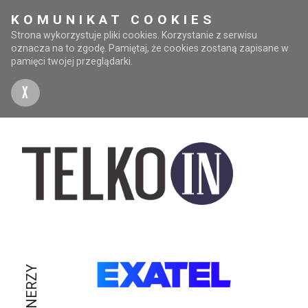
KOMUNIKAT COOKIES
Strona wykorzystuje pliki cookies. Korzystanie z serwisu
oznacza na to zgodę. Pamiętaj, że cookies zostaną zapisane w
pamięci twojej przeglądarki.
X
PARTNERZY