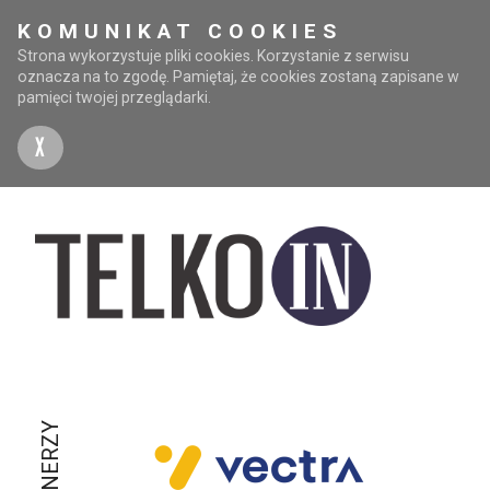
KOMUNIKAT COOKIES
Strona wykorzystuje pliki cookies. Korzystanie z serwisu
oznacza na to zgodę. Pamiętaj, że cookies zostaną zapisane w
pamięci twojej przeglądarki.
X
PARTNERZY