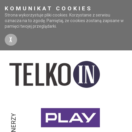
KOMUNIKAT COOKIES
Strona wykorzystuje pliki cookies. Korzystanie z serwisu
oznacza na to zgodę. Pamiętaj, że cookies zostaną zapisane w
pamięci twojej przeglądarki.
X
PARTNERZY