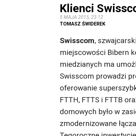
Klienci Swissc
5 MAJA 2015, 23:12
TOMASZ ŚWIDEREK
Swisscom
, szwajcarsk
miejscowości Bibern ko
miedzianych ma umożli
Swisscom prowadzi pro
oferowanie superszybki
FTTH, FTTS i FTTB ora
domowych było w zasię
zmodernizowane łącza
Tegoroczne inwestycje