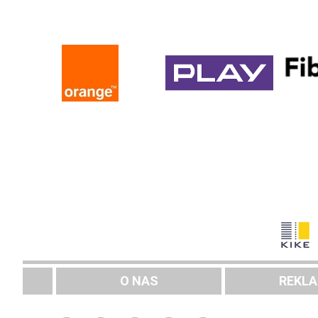
O NAS
REKL