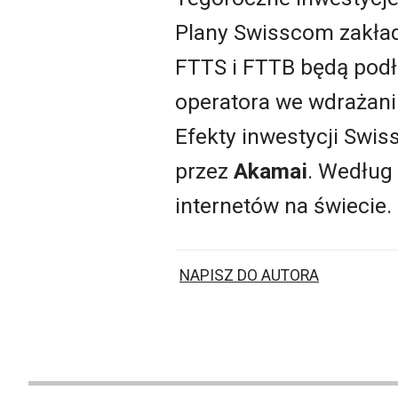
Plany Swisscom zakłada
FTTS i FTTB będą podłą
operatora we wdrażaniu
Efekty inwestycji Swi
przez
Akamai
. Według
internetów na świecie.
NAPISZ DO AUTORA