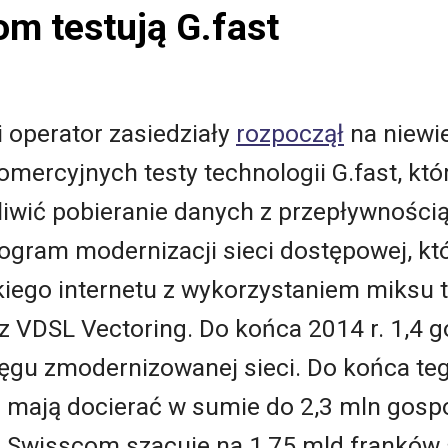
om testują G.fast
i operator zasiedziały
rozpoczął
na niewie
mercyjnych testy technologii G.fast, któ
wić pobieranie danych z przepływnością
gram modernizacji sieci dostępowej, któ
ego internetu z wykorzystaniem miksu te
z VDSL Vectoring. Do końca 2014 r. 1,4 
gu zmodernizowanej sieci. Do końca te
 mają docierać w sumie do 2,3 mln gos
 Swisscom szacuje na 1,75 mld franków 