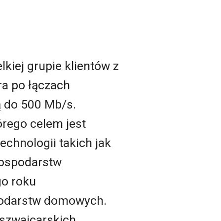
lkiej grupie klientów z
ra po łączach
 do 500 Mb/s.
rego celem jest
chnologii takich jak
gospodarstw
go roku
podarstw domowych.
szwajcarskich.