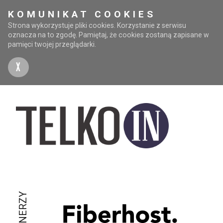
KOMUNIKAT COOKIES
Strona wykorzystuje pliki cookies. Korzystanie z serwisu
oznacza na to zgodę. Pamiętaj, że cookies zostaną zapisane w
pamięci twojej przeglądarki.
X
PARTNERZY