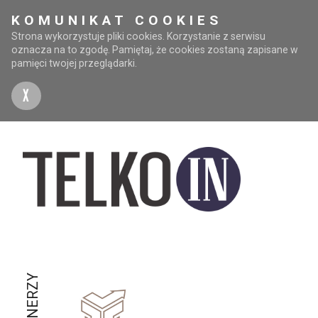
KOMUNIKAT COOKIES
Strona wykorzystuje pliki cookies. Korzystanie z serwisu
oznacza na to zgodę. Pamiętaj, że cookies zostaną zapisane w
pamięci twojej przeglądarki.
X
PARTNERZY