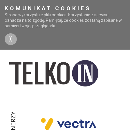
KOMUNIKAT COOKIES
Strona wykorzystuje pliki cookies. Korzystanie z serwisu
oznacza na to zgodę. Pamiętaj, że cookies zostaną zapisane w
pamięci twojej przeglądarki.
X
PARTNERZY