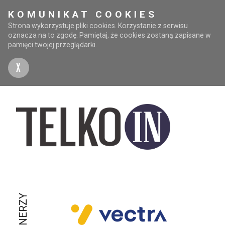
KOMUNIKAT COOKIES
Strona wykorzystuje pliki cookies. Korzystanie z serwisu
oznacza na to zgodę. Pamiętaj, że cookies zostaną zapisane w
pamięci twojej przeglądarki.
X
PARTNERZY