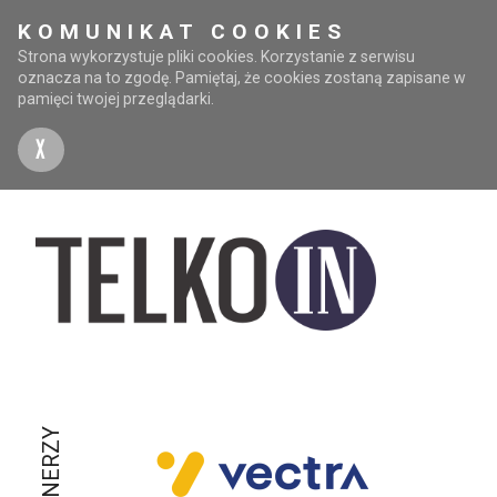
KOMUNIKAT COOKIES
Strona wykorzystuje pliki cookies. Korzystanie z serwisu
oznacza na to zgodę. Pamiętaj, że cookies zostaną zapisane w
pamięci twojej przeglądarki.
X
PARTNERZY