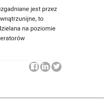
zgadniane jest przez
wnątrzunijne, to
dzielana na poziomie
peratorów