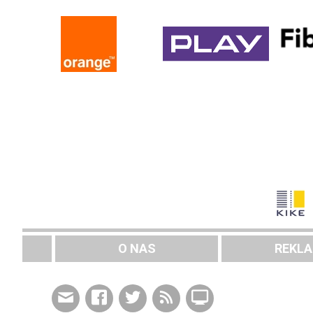
O NAS
REKL