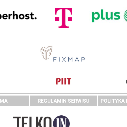
AMA
REGULAMIN SERWISU
POLITYKA