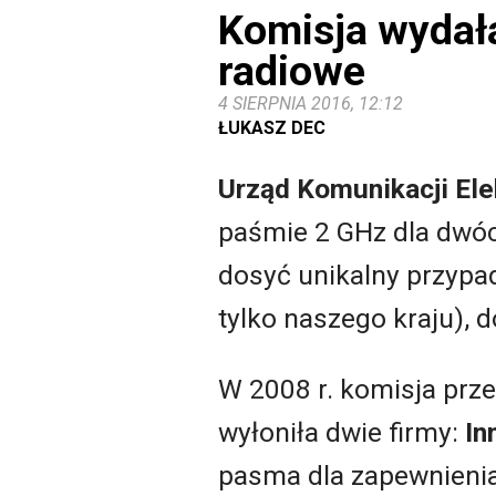
Komisja wydała
radiowe
4 SIERPNIA 2016, 12:12
ŁUKASZ DEC
Urząd Komunikacji Ele
paśmie 2 GHz dla dwóch
dosyć unikalny przypade
tylko naszego kraju), 
W 2008 r. komisja prz
wyłoniła dwie firmy:
In
pasma dla zapewnienia