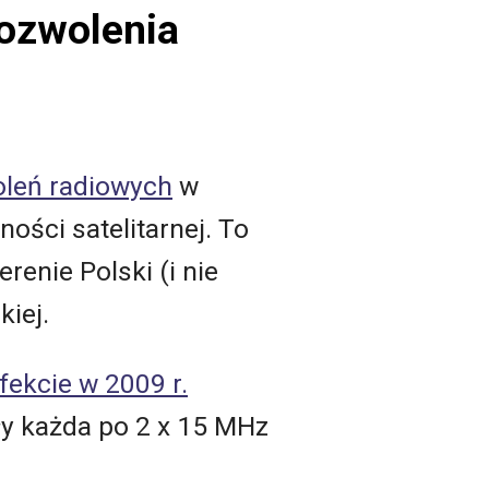
pozwolenia
leń radiowych
w
ości satelitarnej. To
renie Polski (i nie
kiej.
efekcie w 2009 r.
ły każda po 2 x 15 MHz