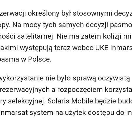
ezerwacji określony był stosownymi decy
opy. Na mocy tych samych decyzji pasmo
ości satelitarnej. Nie ma zatem kolizji 
jakimi występują teraz wobec UKE Inmarsat
pasma w Polsce.
wykorzystanie nie było sprawą oczywistą 
 rezerwacyjnych a rozpoczęciem korzyst
y selekcyjnej. Solaris Mobile będzie bu
, a Inmarsat system na użytek dostępu do 