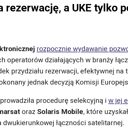
 rezerwację, a UKE tylko 
ktronicznej
rozpocznie wydawanie pozwo
 operatorów działających w branży łączn
k przydziału rezerwacji, efektywnej na te
dokonany jednak decyzją Komisji Europejs
eprowadziła procedurę selekcyjną i
w jej 
marsat
oraz
Solaris Mobile
, które uzyska
 dwukierunkowej łączności satelitarnej.